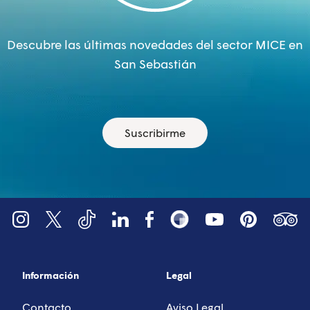
Descubre las últimas novedades del sector MICE en
San Sebastián
Suscribirme
YouTube
Tripadv
LinkedIn
Instagram
X (Twitter)
Facebook
Pinterest
TikTok
Snapsea
Información
Legal
Contacto
Aviso Legal