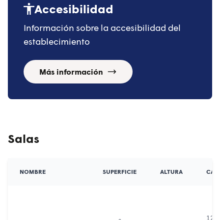
Accesibilidad
Información sobre la accesibilidad del
establecimiento
Más información
Salas
NOMBRE
SUPERFICIE
ALTURA
CAP
12
T