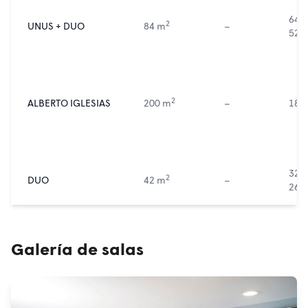
64
T
2
UNUS + DUO
84 m
–
52
C
2
ALBERTO IGLESIAS
200 m
–
180
32
T
2
DUO
42 m
–
26
C
Galería de salas