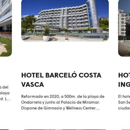
HOTEL BARCELÓ COSTA
HO
VASCA
IN
a del
playa
Reformado en 2020, a 500m. de la playa de
El hot
d. Las
Ondarreta y junto al Palacio de Miramar.
San Se
Dispone de Gimnasio y Wellness Center.
ciudad
ibar y
Piscina exterior semi olímpica, abierta en
escaso
julio y agosto.