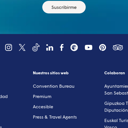
Suscribirme
YouTube
Tripadv
LinkedIn
Instagram
X (Twitter)
Facebook
Pinterest
TikTok
Snapsea
Nuestros sitios web
Colaboran
Convention Bureau
Ayuntamien
San Sebast
idad
Premium
Gipuzkoa T
Accesible
Diputación
Press & Travel Agents
Euskal Tur
s
Vasco