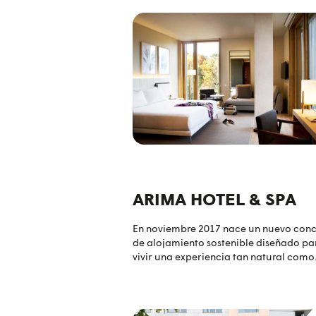
ARIMA HOTEL & SPA
En noviembre 2017 nace un nuevo con
de alojamiento sostenible diseñado pa
vivir una experiencia tan natural como
auténtica. Un hotel cerca del centro u
pero rodeado de un espacio natural q
invita a relajarse y a disfrutar de una
estancia agradable y sin estrés. Dispon