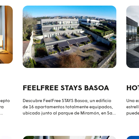
FEELFREE STAYS BASOA
HO
cepto
Descubre FeelFree STAYS Basoa, un edificio
Una e
ra
de 16 apartamentos totalmente equipados,
estrel
ubicado junto al parque de Miramón, en San
puede 
rbano
Sebastián.
ue
e de