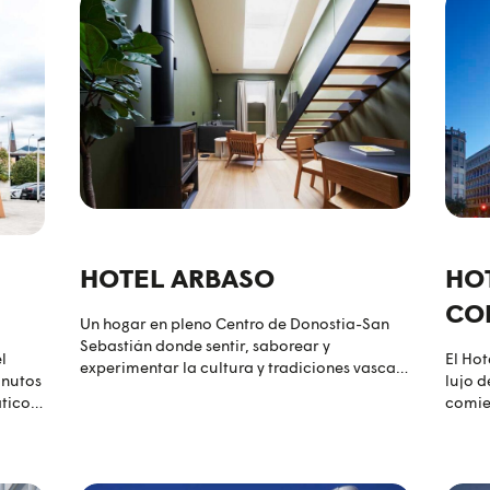
y la
HOTEL ARBASO
HO
CO
Un hogar en pleno Centro de Donostia-San
Sebastián donde sentir, saborear y
l
El Hot
experimentar la cultura y tradiciones vascas
inutos
lujo d
como nunca antes se había vivido.
tico
comien
Sebast
de la 