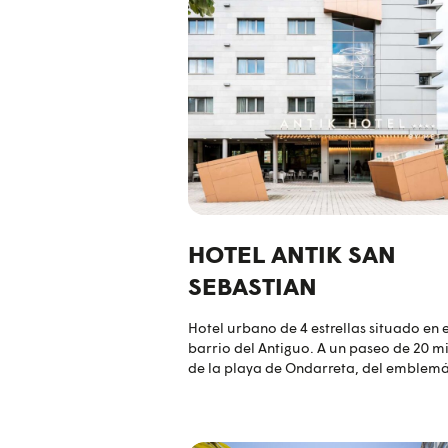
Gimnasio Boutique y Spa con todo lo
necesario para el deporte, el bienestar 
relajación.
HOTEL ANTIK SAN
SEBASTIAN
Hotel urbano de 4 estrellas situado en e
barrio del Antiguo. A un paseo de 20 m
de la playa de Ondarreta, del emblemá
Peine del Viento y del Monte Igueldo.