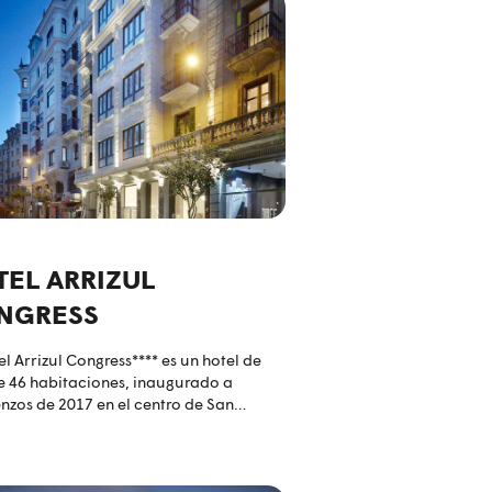
TEL ARRIZUL
NGRESS
el Arrizul Congress**** es un hotel de
e 46 habitaciones, inaugurado a
zos de 2017 en el centro de San
ián, junto a las playas de la Concha y
Zurriola, la playa de surf de Donostia.